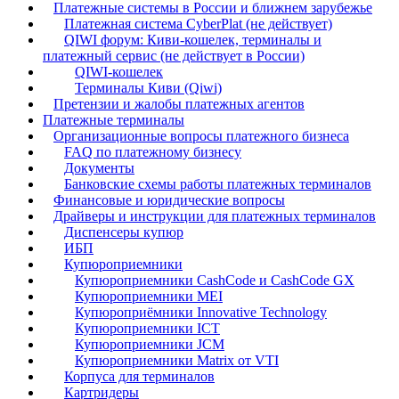
Платежные системы в России и ближнем зарубежье
Платежная система CyberPlat (не действует)
QIWI форум: Киви-кошелек, терминалы и
платежный сервис (не действует в России)
QIWI-кошелек
Терминалы Киви (Qiwi)
Претензии и жалобы платежных агентов
Платежные терминалы
Организационные вопросы платежного бизнеса
FAQ по платежному бизнесу
Документы
Банковские схемы работы платежных терминалов
Финансовые и юридические вопросы
Драйверы и инструкции для платежных терминалов
Диспенсеры купюр
ИБП
Купюроприемники
Купюроприемники CashCode и CashCode GX
Купюроприемники MEI
Купюроприёмники Innovative Technology
Купюроприемники ICT
Купюроприемники JCM
Купюроприемники Matrix от VTI
Корпуса для терминалов
Картридеры