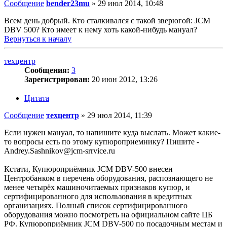
Сообщение
bender23mu
»
29 июл 2014, 10:48
Всем день добрый. Кто сталкивался с такой зверюгой: JCM
DBV 500? Кто имеет к нему хоть какой-нибудь мануал?
Вернуться к началу
техцентр
Сообщения:
3
Зарегистрирован:
20 июн 2012, 13:26
Цитата
Сообщение
техцентр
»
29 июл 2014, 11:39
Если нужен мануал, то напишите куда выслать. Может какие-
то вопросы есть по этому купюроприемнику? Пишите -
Andrey.Sashnikov@jcm-srrvice.ru
Кстати, Купюроприёмник JCM DBV-500 внесен
Центробанком в перечень оборудования, распознающего не
менее четырёх машиночитаемых признаков купюр, и
сертифицированного для использования в кредитных
организациях. Полный список сертифицированного
оборудования можно посмотреть на официальном сайте ЦБ
РФ. Купюроприёмник JCM DBV-500 по посадочным местам и