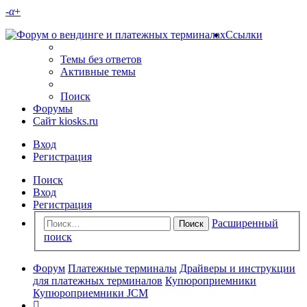
-
α
+
Ссылки
Темы без ответов
Активные темы
Поиск
Форумы
Сайт kiosks.ru
Вход
Регистрация
Поиск
Вход
Регистрация
Расширенный
Поиск
поиск
Форум
Платежные терминалы
Драйверы и инструкции
для платежных терминалов
Купюроприемники
Купюроприемники JCM