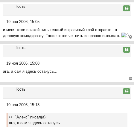
б
ер
у
щ
Гость
ну
Цита
е
ть
н
ся
19 ноя 2006, 15:05
и
к
С
е
на
и меня тоже в какой нить теплый и красивый край отправте - в
о
ча
деловую комндировку. Также готов че -нить исправно высылать
о
л
б
ер
у
щ
Гость
ну
Цита
е
ть
н
ся
19 ноя 2006, 15:08
и
к
С
е
на
ага, а сам я здесь останусь...
о
ча
о
л
б
ер
у
щ
Гость
ну
Цита
е
ть
н
ся
19 ноя 2006, 15:13
и
к
С
е
на
о
ча
"Алекс" писал(а):
о
л
ага, а сам я здесь останусь...
б
у
щ