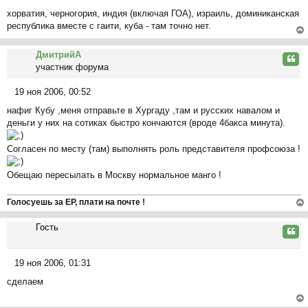
С
е
на
хорватия, черногория, индия (включая ГОА), израиль, доминиканская
о
ча
республика вместе с гаити, куба - там точно нет.
о
л
б
ер
у
щ
ДмитрийА
ну
Цита
е
участник форума
ть
н
ся
и
19 ноя 2006, 00:52
к
С
е
на
нафиг Кубу ,меня отправьте в Хургаду ,там и русских навалом и
о
ча
деньги у них на сотиках быстро кончаются (вроде 4бакса минута).
о
л
б
у
Согласен по месту (там) выполнять роль представителя профсоюза !
щ
е
Обещаю пересылать в Москву нормальное манго !
н
и
е
Голосуешь за ЕР, плати на почте !
ер
Гость
ну
Цита
ть
ся
19 ноя 2006, 01:31
к
С
на
сделаем
о
ча
о
л