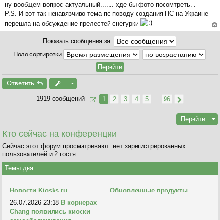
на
ну вообщем вопрос актуальный....... хде бы фото посомтреть...
о
ча
P.S. И вот так ненавязчиво тема по поводу создания ПС на Украине
о
л
перешла на обсуждение прелестей снегурки
б
у
щ
ер
Показать сообщения за:
е
ну
н
ть
Поле сортировки
и
ся
е
к
на
Ответить
ча
л
1919 сообщений
1
2
3
4
5
…
96
у
Перейти
Кто сейчас на конференции
Сейчас этот форум просматривают: нет зарегистрированных
пользователей и 2 гостя
Темы дня
Новости Kiosks.ru
Обновленные продукты
26.07.2026 23:18
В корнерах
Chang появились киоски