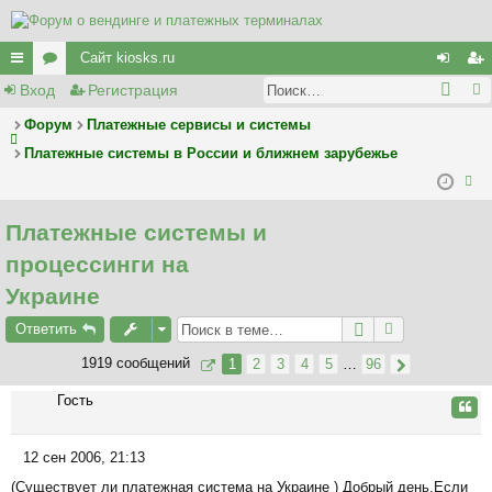
Сайт kiosks.ru
Вход
Регистрация
с
ор
хо
ег
ы
у
д
ис
Форум
Платежные сервисы и системы
Платежные системы в России и ближнем зарубежье
лк
м
тр
и
ы
ац
ои
ия
Платежные системы и
ск
процессинги на
Украине
Ответить
1919 сообщений
1
2
3
4
5
…
96
Гость
Цита
12 сен 2006, 21:13
С
(Существует ли платежная система на Украине ) Добрый день.Если
о