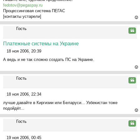
о
ча
fedotov@pegaspay.ru
о
л
Процессинговая система ПЕГАС
б
у
[контакты устарели]
щ
е
ер
Гость
н
ну
Цита
и
ть
е
ся
Платежные системы на Украине
к
18 ноя 2006, 20:39
на
С
ча
А ведь и не так сложно создать ПС на Украине.
о
л
о
у
б
ер
щ
Гость
ну
Цита
е
ть
н
ся
18 ноя 2006, 22:34
и
к
С
е
на
лучше давайте в Киргизии или Беларуси... Узбекистан тоже
о
ча
подойдёт...
о
л
б
ер
у
щ
Гость
ну
Цита
е
ть
н
ся
19 ноя 2006, 00:45
и
к