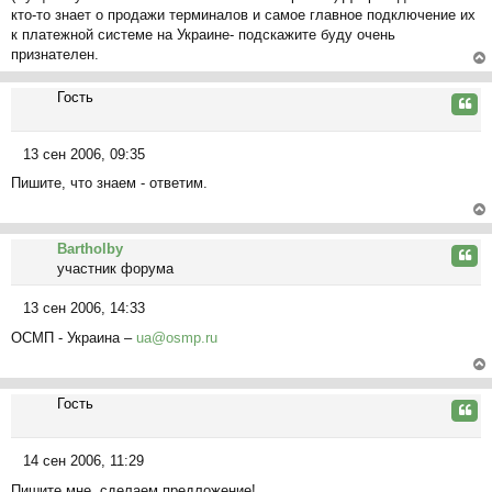
кто-то знает о продажи терминалов и самое главное подключение их
о
к платежной системе на Украине- подскажите буду очень
б
признателен.
щ
е
ер
Гость
н
ну
Цита
и
ть
е
ся
13 сен 2006, 09:35
к
С
на
Пишите, что знаем - ответим.
о
ча
о
л
б
ер
у
щ
Bartholby
ну
Цита
е
участник форума
ть
н
ся
и
13 сен 2006, 14:33
к
С
е
на
ОСМП - Украина –
ua@osmp.ru
о
ча
о
л
б
ер
у
щ
Гость
ну
Цита
е
ть
н
ся
14 сен 2006, 11:29
и
к
С
е
на
Пишите мне, сделаем предложение!