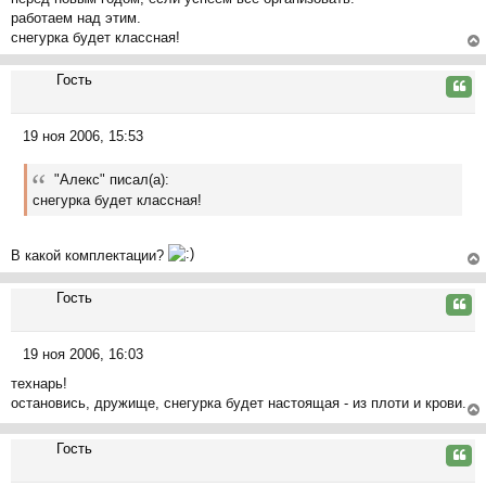
о
л
работаем над этим.
б
у
снегурка будет классная!
щ
е
ер
Гость
н
ну
Цита
и
ть
е
ся
19 ноя 2006, 15:53
к
С
на
о
ча
"Алекс" писал(а):
о
л
снегурка будет классная!
б
у
щ
е
В какой комплектации?
н
ер
и
Гость
ну
Цита
е
ть
ся
19 ноя 2006, 16:03
к
С
на
технарь!
о
ча
остановись, дружище, снегурка будет настоящая - из плоти и крови.
о
л
б
ер
у
щ
Гость
ну
Цита
е
ть
н