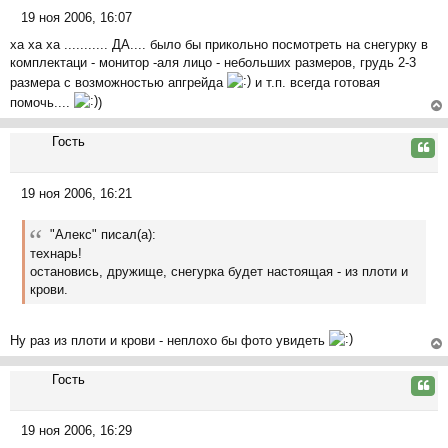
ся
19 ноя 2006, 16:07
и
к
С
е
на
ха ха ха ........... ДА.... было бы прикольно посмотреть на снегурку в
о
ча
комплектаци - монитор -аля лицо - небольших размеров, грудь 2-3
о
л
размера с возможностью апгрейда
и т.п. всегда готовая
б
у
помочь....
)
щ
е
ер
н
Гость
ну
Цита
и
ть
е
ся
19 ноя 2006, 16:21
к
С
на
о
ча
"Алекс" писал(а):
о
л
технарь!
б
у
остановись, дружище, снегурка будет настоящая - из плоти и
щ
крови.
е
н
и
Ну раз из плоти и крови - неплохо бы фото увидеть
е
ер
Гость
ну
Цита
ть
ся
19 ноя 2006, 16:29
к
С