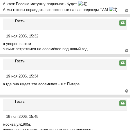
е
А ктож Россию матушку поднимать будет
))
н
А мы готовы оправдать возложенные на нас надежды ТАМ
)
и
ер
е
Гость
ну
Цита
ть
ся
19 ноя 2006, 15:32
к
С
на
я уверен в этом
о
ча
значит встретимся на ассамблее под новый год.
о
л
б
ер
у
щ
Гость
ну
Цита
е
ть
н
ся
19 ноя 2006, 15:34
и
к
С
е
на
а где она будет эта ассамблея - я с Питера
о
ча
о
л
б
ер
у
щ
Гость
ну
Цита
е
ть
н
ся
19 ноя 2006, 15:48
и
к
С
е
на
москва ул1905г.
о
ча
перед новым годом, если успеем все организовать.