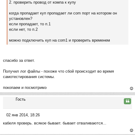
2. проверить провод от компа к купу
е
н
когда пропадает куп пропадает ли com порт на котором он
и
установлен?
е
если пропадает, то п.1
если нет, то п.2
можно подключить куп на com1 и проверить временем
спасибо за ответ.
Получил лог файлы - похоже что сбой происходит во время
самотестирования системы.
покопаем и посмотримэ
ер
Гость
ну
Цита
ть
ся
02 янв 2014, 18:26
к
С
на
кабеля проверь. всякое бывает. бывает отваливаются...
о
ча
о
л