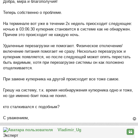
Добра, мира и благополучия!
о
б
Теперь собственно о проблеме.
щ
е
На терминале вот уже в течении 2х недель приосходит следующее:
н
ночью в 03:06:30 купюрник становится в системе как не обнаружен.
и
Причем это происходит не каждую ночь.
е
Удаленные перезагрузки не помогают. Физическое отключение/
включение питания помогает не сразу. Несколько перезагрузок и
купюрник появляется, но после следующей может опять перестать
быть видимым, хотя при перезагрузке системы он как положено
отщелкивается.
При замене купюрника на другой происходит все тоже самое.
Грешу на систему, т.к. время необнаружения купюрника одно и тоже,
но где именно боит пока не понял.
кто сталкивался с подобным?
С уважением,
ер
Vladimir_Ug
ну
Цита
Эксперт
ть