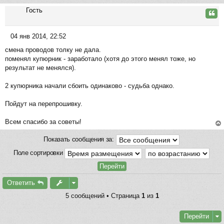
б
ер
у
щ
Гость
ну
Цита
е
ть
н
ся
04 янв 2014, 22:52
и
к
С
е
на
смена проводов толку не дала.
о
ча
поменял купюрник - заработало (хотя до этого менял тоже, но
о
л
результат не менялся).
б
у
щ
2 купюрника начали сбоить одинаково - судьба однако.
е
н
Пойдут на перепрошивку.
и
е
Всем спасибо за советы!
ер
Показать сообщения за:
ну
ть
Поле сортировки
ся
к
на
Ответить
ча
5 сообщений • Страница
1
из
1
л
у
Перейти