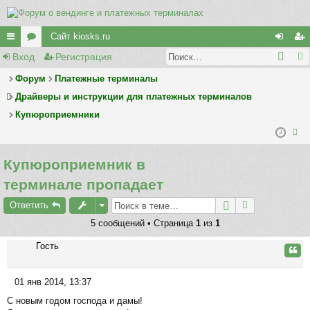
Сайт kiosks.ru
Вход
Регистрация
с
ор
хо
ег
ы
у
д
ис
Форум
Платежные терминалы
Драйверы и инструкции для платежных терминалов
лк
м
тр
Купюроприемники
и
ы
ац
ия
ои
Купюроприемник в
ск
терминале пропадает
Ответить
5 сообщений • Страница
1
из
1
Гость
Цита
01 янв 2014, 13:37
С
С новым годом господа и дамы!
о