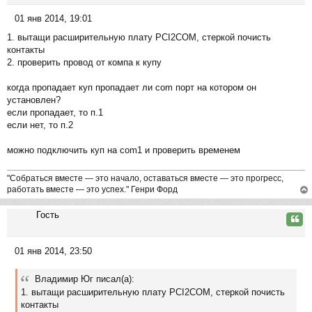
ся
01 янв 2014, 19:01
к
С
на
1. вытащи расширительную плату PCI2COM, стеркой почисть
о
ча
контакты
о
л
2. проверить провод от компа к купу
б
у
щ
когда пропадает куп пропадает ли com порт на котором он
е
установлен?
н
если пропадает, то п.1
и
если нет, то п.2
е
можно подключить куп на com1 и проверить временем
"Собраться вместе — это начало, оставаться вместе — это прогресс,
работать вместе — это успех." Генри Форд
ер
Гость
ну
Цита
ть
ся
01 янв 2014, 23:50
к
С
на
о
ча
Владимир Юг писал(а):
о
л
1. вытащи расширительную плату PCI2COM, стеркой почисть
б
у
контакты
щ