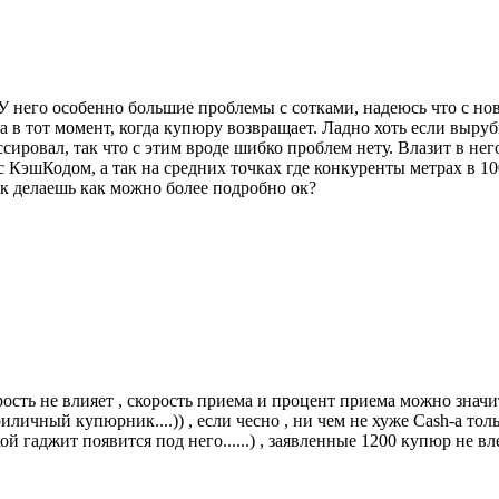
У него особенно большие проблемы с сотками, надеюсь что с но
гда в тот момент, когда купюру возвращает. Ладно хоть если вы
ировал, так что с этим вроде шибко проблем нету. Влазит в него
 КэшКодом, а так на средних точках где конкуренты метрах в 1
как делаешь как можно более подробно ок?
орость не влияет , скорость приема и процент приема можно знач
риличный купюрник....)) , если чесно , ни чем не хуже Cash-а толь
ой гаджит появится под него......) , заявленные 1200 купюр не в