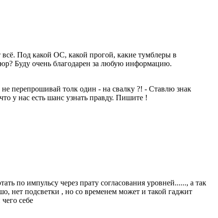
сё. Под какой ОС, какой прогой, какие тумблеры в
упюр? Буду очень благодарен за любую информацию.
е перепрошивай толк один - на свалку ?! - Ставлю знак
то у нас есть шанс узнать правду. Пишите !
ть по импульсу через прату согласования уровней......, а так
рошо, нет подсветки , но со временем может и такой гаджит
 чего себе