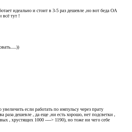
тает идеально и стоит в 3-5 раз дешевле ,но вот беда ОА
 всё тут !
ть.....))
о увеличить если работать по импульсу через прату
ва раза дешевле , да еще ,ни есть хорошо, нет подсветки ,
вых , хрустящих 1000 ----> 1190), но тоже ни чего себе