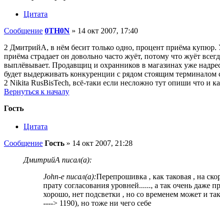
Цитата
Сообщение
0TH0N
»
14 окт 2007, 17:40
2 ДмитрийА, в нём бесит только одно, процент приёма купюр. 
приёма страдает он довольно часто жуёт, потому что жуёт все
выплёвывает. Продавщиц и охранников в магазинах уже надресс
будет выдерживать конкуренции с рядом стоящим терминалом с
2 Nikita RusBisTech, всё-таки если несложно тут опиши что и 
Вернуться к началу
Гость
Цитата
Сообщение
Гость
»
14 окт 2007, 21:28
ДмитрийА писал(а):
John-e писал(а):
Перепрошивка , как таковая , на ск
прату согласования уровней......, а так очень даже п
хорошо, нет подсветки , но со временем может и так
----> 1190), но тоже ни чего себе