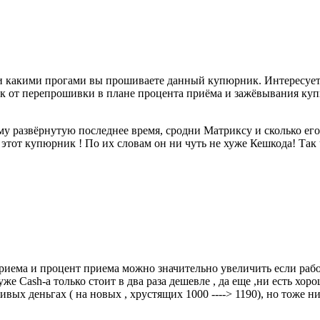
и какими прогами вы прошиваете данный купюрник. Интересует в
олк от перепрошивки в плане процента приёма и зажёвывания к
развёрнутую последнее время, сродни Матриксу и сколько его н
этот купюрник ! По их словам он ни чуть не хуже Кешкода! Так ч
приема и процент приема можно значительно увеличить если работа
уже Cash-а только стоит в два раза дешевле , да еще ,ни есть хо
живых деньгах ( на новых , хрустящих 1000 ----> 1190), но тоже ни