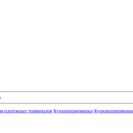
к
ля платежных терминалов
Купюроприемники
Купюроприемник