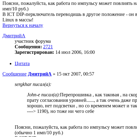
Поясни, пожалуйста, как работа по импульсу может повлиять н
имп/10 руб.)
В ICT DIP-перключатель переводишь в другое положение - он 
Linux в массы!
Вернуться к началу
ДмитрийА
участник форума
Сообщения:
2721
Зарегистрирован:
14 июл 2006, 16:00
Цитата
Сообщение
ДмитрийА
»
15 окт 2007, 00:57
sergkhar писал(а):
John-e писал(а):
Перепрошивка , как таковая , на ск
прату согласования уровней......, а так очень даже п
хорошо, нет подсветки , но со временем может и так
----> 1190), но тоже ни чего себе
Поясни, пожалуйста, как работа по импульсу может повли
(обычно 1 имп/10 руб.)