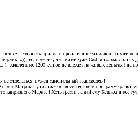
 не влияет , скорость приема и процент приема можно значительн
юрник....)) , если чесно , ни чем не хуже Cash-а только стоит в д
..) , заявленные 1200 купюр не влезает на живых деньгах ( на но
я не отделаться ,нужен самопальный транскодер !
налог Матрикса , тот тоже в своей тестовой программе работает 
го капризного Марата ! Хоть трести , а дай ему Кешкод и всё тут 