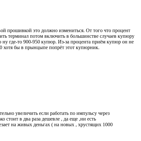
вой прошивкой это должно измениться. От того что процент
рубить терминал потом включить в большинстве случаев купюру
 ну где-то 900-950 купюр. Из-за процента приём купюр он не
00 хотя бы в прынцыпе попрёт этот купюрник.
ительно увеличить если работать по импульсу через
ко стоит в два раза дешевле , да еще ,ни есть
лезает на живых деньгах ( на новых , хрустящих 1000