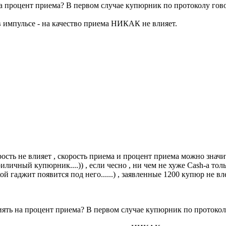
а процент приема? В первом случае купюрник по протоколу говор
в импульсе - на качество приема НИКАК не влияет.
орость не влияет , скорость приема и процент приема можно знач
риличный купюрник....)) , если чесно , ни чем не хуже Cash-а толь
ой гаджит появится под него......) , заявленные 1200 купюр не в
ять на процент приема? В первом случае купюрник по протоколу