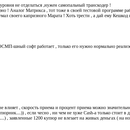
уровня не отделаться ,нужен самопальный транскодер !
о ! Аналог Матрикса , тот тоже в своей тестовой программе рабо
мал своего капризного Марата ! Хоть трести , а дай ему Кешкод и
СМП-шный софт работает , только его нужно нормально реализова
 не влияет , скорость приема и процент приема можно значительн
юрник....)) , если чесно , ни чем не хуже Cash-а только стоит в д
..) , заявленные 1200 купюр не влезает на живых деньгах ( на но