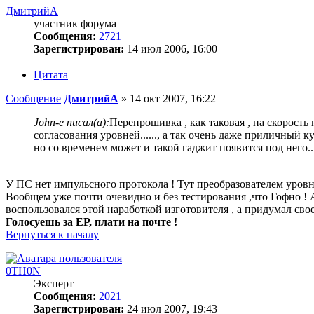
ДмитрийА
участник форума
Сообщения:
2721
Зарегистрирован:
14 июл 2006, 16:00
Цитата
Сообщение
ДмитрийА
»
14 окт 2007, 16:22
John-e писал(а):
Перепрошивка , как таковая , на скорость
согласования уровней......, а так очень даже приличный куп
но со временем может и такой гаджит появится под него....
У ПС нет импульсного протокола ! Тут преобразователем уровн
Вообщем уже почти очевидно и без тестирования ,что Гофно ! А
воспользовался этой наработкой изготовителя , а придумал свое
Голосуешь за ЕР, плати на почте !
Вернуться к началу
0TH0N
Эксперт
Сообщения:
2021
Зарегистрирован:
24 июл 2007, 19:43