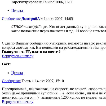
Зарегистрирован:
14 июл 2006, 16:00
Цитата
Сообщение
ДмитрийА
»
14 окт 2007, 14:05
0TH0N писал(а):
Люди. Кто юзает данный купюрник, как 
какое положение переключаются и т.д.. И вообще есть т
Судя по Вашему сообщению купюрник, несмотря на всю рекламу 
вопроса ,потому как Вы непохожи на рекламодателя из тем про 
Голосуешь за ЕР, плати на почте !
Вернуться к началу
Гость
Цитата
Сообщение
Гость
»
14 окт 2007, 15:10
Перепрошивка , как таковая , на скорость не влияет , скорость 
очень даже приличный купюрник....)) , если чесно , ни чем не х
появится под него......) , заявленные 1200 купюр не влезает на 
Вернуться к началу