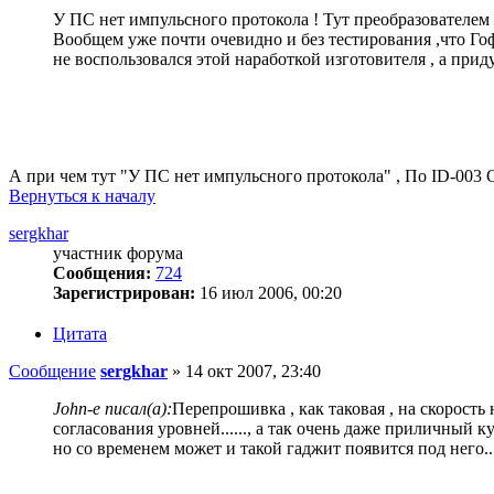
У ПС нет импульсного протокола ! Тут преобразователем 
Вообщем уже почти очевидно и без тестирования ,что Гофн
не воспользовался этой наработкой изготовителя , а приду
А при чем тут "У ПС нет импульсного протокола" , По ID-003 О
Вернуться к началу
sergkhar
участник форума
Сообщения:
724
Зарегистрирован:
16 июл 2006, 00:20
Цитата
Сообщение
sergkhar
»
14 окт 2007, 23:40
John-e писал(а):
Перепрошивка , как таковая , на скорость
согласования уровней......, а так очень даже приличный куп
но со временем может и такой гаджит появится под него....