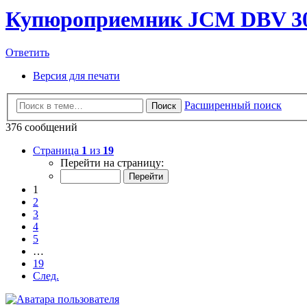
Купюроприемник JCM DBV 3
Ответить
Версия для печати
Расширенный поиск
Поиск
376 сообщений
Страница
1
из
19
Перейти на страницу:
1
2
3
4
5
…
19
След.