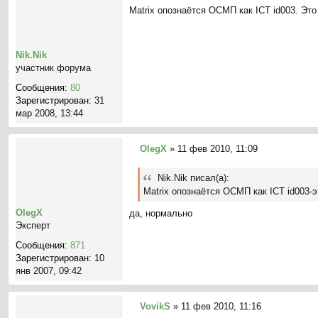
С
Matrix опознаётся ОСМП как ICT id003. Эт
о
о
б
щ
Nik.Nik
е
участник форума
н
Сообщения:
80
и
Зарегистрирован:
31
е
мар 2008, 13:44
OlegX
»
11 фев 2010, 11:09
С
о
Nik.Nik писал(а):
о
Matrix опознаётся ОСМП как ICT id003-
б
щ
OlegX
да, нормально
е
Эксперт
н
Сообщения:
871
и
Зарегистрирован:
10
е
янв 2007, 09:42
VovikS
»
11 фев 2010, 11:16
С