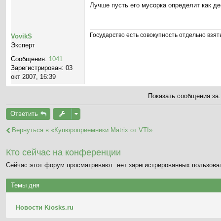
Лучше пусть его мусорка определит как де
о
о
б
щ
Государство есть совокупность отдельно взя
VovikS
е
Эксперт
н
Сообщения:
1041
и
Зарегистрирован:
03
е
окт 2007, 16:39
Показать сообщения за
Ответить
Вернуться в «Купюроприемники Matrix от VTI»
Кто сейчас на конференции
Сейчас этот форум просматривают: нет зарегистрированных пользоват
Темы дня
Новости Kiosks.ru