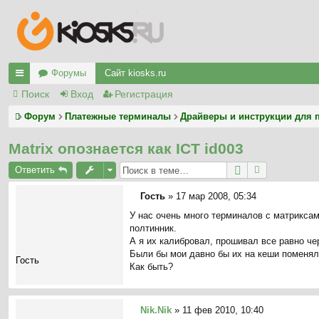
Форумы
Сайт kiosks.ru
Поиск
Вход
Регистрация
с
ы
Форум
Платежные терминалы
Драйверы и инструкции для 
лк
Matrix опознается как ICT id003
и
Ответить
Гость
»
17 мар 2008, 05:34
С
У нас очень много терминалов с матриксам
о
полтинник.
о
А я их калибровал, прошивал все равно че
б
Были бы мои давно бы их на кеши поменял
щ
Гость
Как быть?
е
н
и
е
Nik.Nik
»
11 фев 2010, 10:40