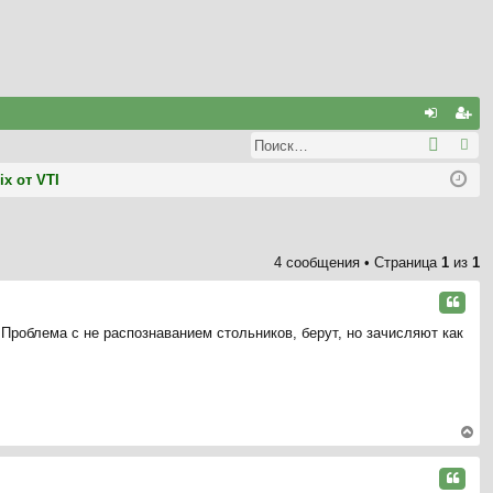
С
хо
ег
д
ис
x от VTI
тр
ац
4 сообщения • Страница
1
из
1
ия
Цитата
 Проблема с не распознаванием стольников, берут, но зачисляют как
ер
ну
Цитата