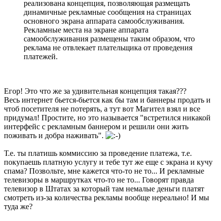
реализована концепция, позволяющая размещать
динамичные рекламные сообщения на страницах
основного экрана аппарата самообслуживания.
Рекламные места на экране аппарата
самообслуживания размещены таким образом, что
реклама не отвлекает плательщика от проведения
платежей.
Егор! Это что же за удивительная концепция такая???
Весь интернет бьется-бьется как бы там и баннеры продать и
чтоб посетителя не потерять, а тут вот Магител взял и все
придумал! Простите, но это называется "встретился никакой
интерфейс с рекламным баннером и решили они жить
поживать и добра наживать".
Т.е. ты платишь коммиссию за проведение платежа, т.е.
покупаешь платную услугу и тебе тут же еще с экрана и кучу
спама? Позвольте, мне кажется что-то не то... И рекламные
телевизоры в маршрутках что-то не то... Говорят правда
телевизор в Штатах за который там немалые деньги платят
смотреть из-за количества рекламы вообще нереально! И мы
туда же?