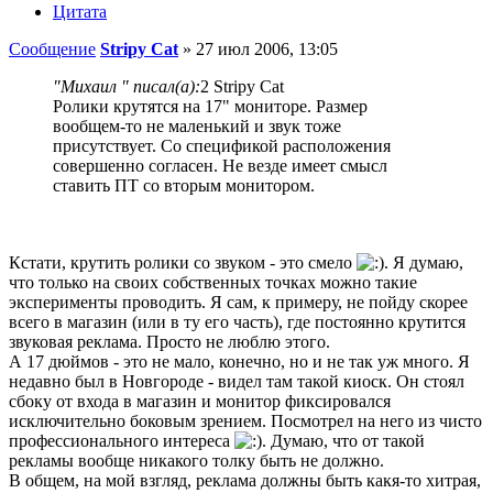
Цитата
Сообщение
Stripy Cat
»
27 июл 2006, 13:05
"Михаил " писал(а):
2 Stripy Cat
Ролики крутятся на 17" мониторе. Размер
вообщем-то не маленький и звук тоже
присутствует. Со спецификой расположения
совершенно согласен. Не везде имеет смысл
ставить ПТ со вторым монитором.
Кстати, крутить ролики со звуком - это смело
. Я думаю,
что только на своих собственных точках можно такие
эксперименты проводить. Я сам, к примеру, не пойду скорее
всего в магазин (или в ту его часть), где постоянно крутится
звуковая реклама. Просто не люблю этого.
А 17 дюймов - это не мало, конечно, но и не так уж много. Я
недавно был в Новгороде - видел там такой киоск. Он стоял
сбоку от входа в магазин и монитор фиксировался
исключительно боковым зрением. Посмотрел на него из чисто
профессионального интереса
. Думаю, что от такой
рекламы вообще никакого толку быть не должно.
В общем, на мой взгляд, реклама должны быть какя-то хитрая,