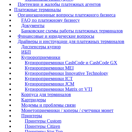
Претензии и жалобы платежных агентов
Платежные терминалы
Организационные вопросы платежного бизнеса
FAQ по платежному бизнесу
Документы
Банковские схемы работы платежных терминалов
Финансовые и юридические вопросы
Драйверы и инструкции для платежных терминалов
Диспенсеры купюр
ИБП
Купюроприемники
Купюроприемники CashCode и CashCode GX
Купюроприемники MEI
Купюроприёмники Innovative Technology
Купюроприемники ICT
Купюроприемники JCM
Купюроприемники Matrix от VTI
Корпуса для терминалов
Картридеры
Модемы и проблемы связи
Монетоприемники / хоперы / счетчики монет
Принтеры
Принтеры Custom
Принтеры Citizen
Принтеры Star Tup