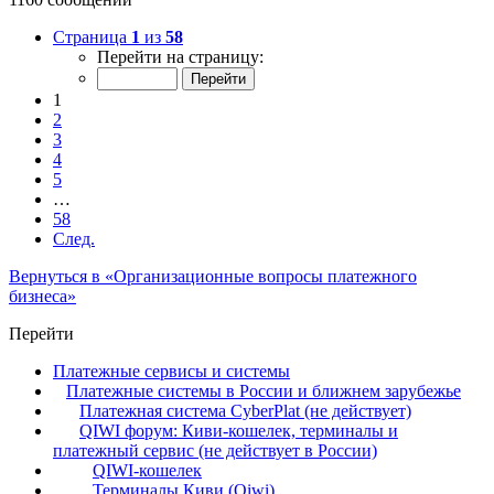
Страница
1
из
58
Перейти на страницу:
1
2
3
4
5
…
58
След.
Вернуться в «Организационные вопросы платежного
бизнеса»
Перейти
Платежные сервисы и системы
Платежные системы в России и ближнем зарубежье
Платежная система CyberPlat (не действует)
QIWI форум: Киви-кошелек, терминалы и
платежный сервис (не действует в России)
QIWI-кошелек
Терминалы Киви (Qiwi)