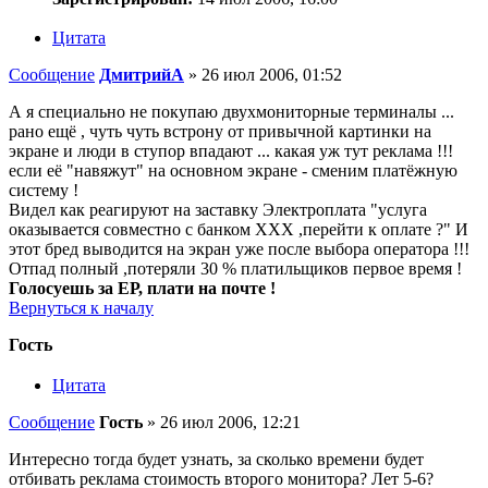
Цитата
Сообщение
ДмитрийА
»
26 июл 2006, 01:52
А я специально не покупаю двухмониторные терминалы ...
рано ещё , чуть чуть встрону от привычной картинки на
экране и люди в ступор впадают ... какая уж тут реклама !!!
если её "навяжут" на основном экране - сменим платёжную
систему !
Видел как реагируют на заставку Электроплата "услуга
оказывается совместно с банком ХХХ ,перейти к оплате ?" И
этот бред выводится на экран уже после выбора оператора !!!
Отпад полный ,потеряли 30 % платильщиков первое время !
Голосуешь за ЕР, плати на почте !
Вернуться к началу
Гость
Цитата
Сообщение
Гость
»
26 июл 2006, 12:21
Интересно тогда будет узнать, за сколько времени будет
отбивать реклама стоимость второго монитора? Лет 5-6?