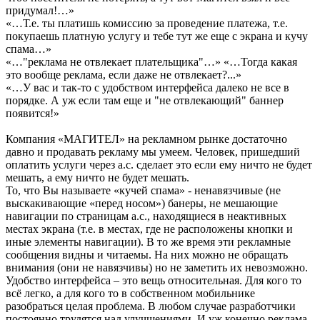
придумал!…»
«…Т.е. ты платишь комиссию за проведение платежа, т.е.
покупаешь платную услугу и тебе тут же еще с экрана и кучу
спама…»
«…"реклама не отвлекает плательщика"…» «…Тогда какая
это вообще реклама, если даже не отвлекает?...»
«…У вас и так-то с удобством интерфейса далеко не все в
порядке. А уж если там еще и "не отвлекающий" баннер
появится!»
Компания «МАГИТЕЛ» на рекламном рынке достаточно
давно и продавать рекламу мы умеем. Человек, пришедший
оплатить услуги через а.с. сделает это если ему ничто не будет
мешать, а ему ничто не будет мешать.
То, что Вы называете «кучей спама» - ненавязчивые (не
выскакивающие «перед носом») банеры, не мешающие
навигации по страницам а.с., находящиеся в неактивных
местах экрана (т.е. в местах, где не расположены кнопки и
иные элементы навигации). В то же время эти рекламные
сообщения видны и читаемы. На них можно не обращать
внимания (они не навязчивы) но не заметить их невозможно.
Удобство интерфейса – это вещь относительная. Для кого то
всё легко, а для кого то в собственном мобильнике
разобраться целая проблема. В любом случае разработчики
постоянно трудятся над улучшениями. И уж конечно реклама