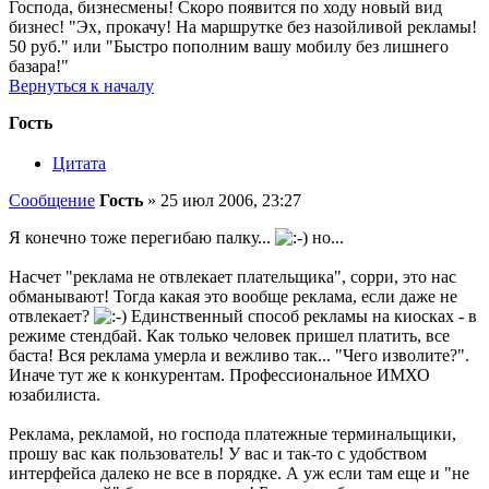
Господа, бизнесмены! Скоро появится по ходу новый вид
бизнес! "Эх, прокачу! На маршрутке без назойливой рекламы!
50 руб." или "Быстро пополним вашу мобилу без лишнего
базара!"
Вернуться к началу
Гость
Цитата
Сообщение
Гость
»
25 июл 2006, 23:27
Я конечно тоже перегибаю палку...
но...
Насчет "реклама не отвлекает плательщика", сорри, это нас
обманывают! Тогда какая это вообще реклама, если даже не
отвлекает?
Единственный способ рекламы на киосках - в
режиме стендбай. Как только человек пришел платить, все
баста! Вся реклама умерла и вежливо так... "Чего изволите?".
Иначе тут же к конкурентам. Профессиональное ИМХО
юзабилиста.
Реклама, рекламой, но господа платежные терминальщики,
прошу вас как пользователь! У вас и так-то с удобством
интерфейса далеко не все в порядке. А уж если там еще и "не