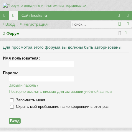
Сайт kiosks.ru
Вход
Регистрация
с
ор
хо
ег
ы
у
д
ис
Форум
ои
лк
м
тр
Для просмотра этого форума вы должны быть авторизованы.
ск
и
ы
ац
Имя пользователя:
ия
Пароль:
Забыли пароль?
Повторно выслать письмо для активации учётной записи
Запомнить меня
Скрыть моё пребывание на конференции в этот раз