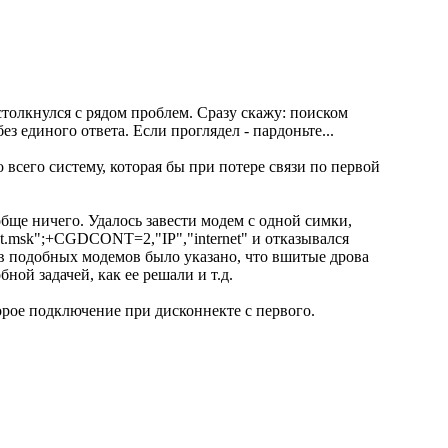
столкнулся с рядом проблем. Сразу скажу: поиском
з единого ответа. Если проглядел - пардоньте...
 всего систему, которая бы при потере связи по первой
обще ничего. Удалось завести модем с одной симки,
.msk";+CGDCONT=2,"IP","internet" и отказывался
ов подобных модемов было указано, что вшитые дрова
бной задачей, как ее решали и т.д.
орое подключение при дисконнекте с первого.