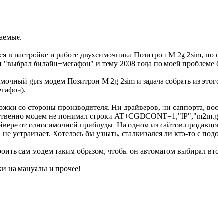
аемые.
я в настройке и работе двухсимочника Позитрон М 2g 2sim, но 
 "выбрал билайн+мегафон" и тему 2008 года по моей проблеме бе
очный gprs модем Позитрон М 2g 2sim и задача собрать из этого
егафон).
ержки со стороны производителя. Ни драйверов, ни саппорта, во
тственно модем не понимал строки AT+CGDCONT=1,"IP","m2m.gt
айвере от односимочной приблуды. На одном из сайтов-продавц
 не устраивает. Хотелось бы узнать, сталкивался ли кто-то с подо
троить сам модем таким образом, чтобы он автоматом выбирал вт
и на мануалы и прочее!