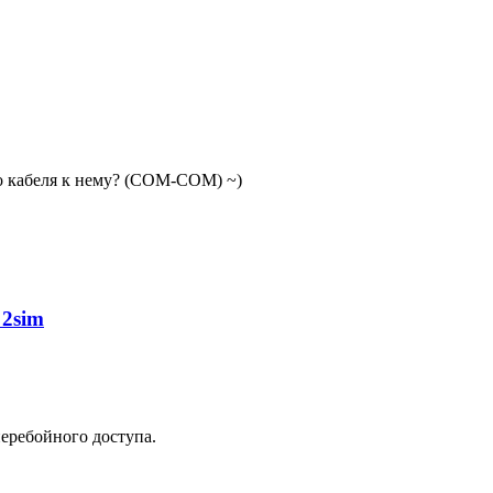
го кабеля к нему? (СОМ-СОМ) ~)
 2sim
еребойного доступа.