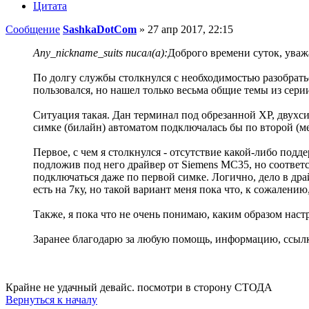
Цитата
Сообщение
SashkaDotCom
»
27 апр 2017, 22:15
Any_nickname_suits писал(а):
Доброго времени суток, уваж
По долгу службы столкнулся с необходимостью разобратьс
пользовался, но нашел только весьма общие темы из серии
Ситуация такая. Дан терминал под обрезанной XP, двухсим
симке (билайн) автоматом подключалась бы по второй (м
Первое, с чем я столкнулся - отсутствие какой-либо подд
подложив под него драйвер от Siemens MC35, но соотве
подключаться даже по первой симке. Логично, дело в др
есть на 7ку, но такой вариант меня пока что, к сожалению,
Также, я пока что не очень понимаю, каким образом нас
Заранее благодарю за любую помощь, информацию, ссылк
Крайне не удачный девайс. посмотри в сторону СТОДА
Вернуться к началу