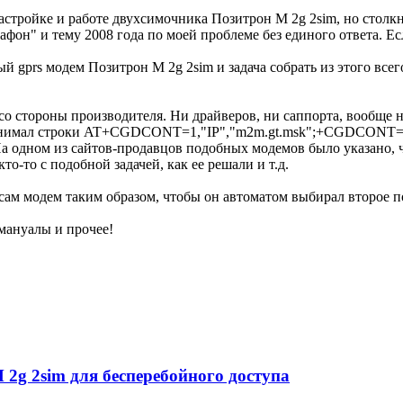
астройке и работе двухсимочника Позитрон М 2g 2sim, но столкн
он" и тему 2008 года по моей проблеме без единого ответа. Есл
 gprs модем Позитрон М 2g 2sim и задача собрать из этого всего
 со стороны производителя. Ни драйверов, ни саппорта, вообще 
понимал строки AT+CGDCONT=1,"IP","m2m.gt.msk";+CGDCONT=2,"I
 одном из сайтов-продавцов подобных модемов было указано, что
то-то с подобной задачей, как ее решали и т.д.
 сам модем таким образом, чтобы он автоматом выбирал второе 
мануалы и прочее!
2g 2sim для бесперебойного доступа