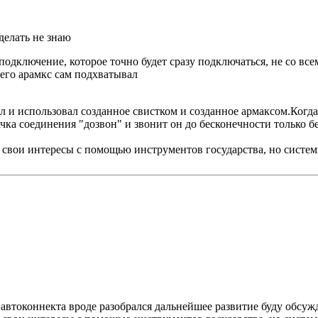
сделать не знаю
 подключение, которое точно будет сразу подключаться, не со все
 его арамкс сам подхватывал
ал и использовал созданное свистком и созданное армаксом.Когд
ка соединения "дозвон" и звонит он до бесконечности только бе
я свои интересы с помощью инструментов государства, но системы
автоконнекта вроде разобрался дальнейшее развитие буду обсуж