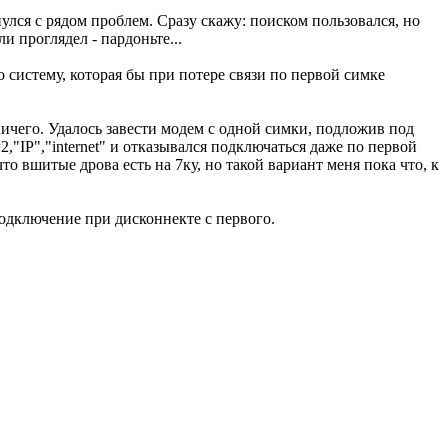
улся с рядом проблем. Сразу скажу: поиском пользовался, но
и проглядел - пардоньте...
 систему, которая бы при потере связи по первой симке
ничего. Удалось завести модем с одной симки, подложив под
P","internet" и отказывался подключаться даже по первой
 вшитые дрова есть на 7ку, но такой вариант меня пока что, к
подключение при дисконнекте с первого.