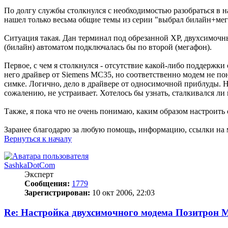
По долгу службы столкнулся с необходимостью разобраться в н
нашел только весьма общие темы из серии "выбрал билайн+мегаф
Ситуация такая. Дан терминал под обрезанной XP, двухсимочный
(билайн) автоматом подключалась бы по второй (мегафон).
Первое, с чем я столкнулся - отсутствие какой-либо поддержки
него драйвер от Siemens MC35, но соответственно модем не 
симке. Логично, дело в драйвере от односимочной приблуды. На
сожалению, не устраивает. Хотелось бы узнать, сталкивался ли к
Также, я пока что не очень понимаю, каким образом настроить
Заранее благодарю за любую помощь, информацию, ссылки на 
Вернуться к началу
SashkaDotCom
Эксперт
Сообщения:
1779
Зарегистрирован:
10 окт 2006, 22:03
Re: Настройка двухсимочного модема Позитрон М 