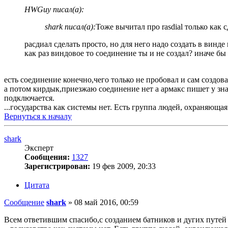
HWGuy писал(а):
shark писал(а):
Тоже вычитал про rasdial только как 
расдиал сделать просто, но для него надо создать в винде
как раз виндовое то соединение ты и не создал? иначе бы
есть соединение конечно,чего только не пробовал и сам создов
а потом кирдык,приезжаю соединение нет а армакс пишет у знач
подключается.
...государства как системы нет. Есть группа людей, охраняюща
Вернуться к началу
shark
Эксперт
Сообщения:
1327
Зарегистрирован:
19 фев 2009, 20:33
Цитата
Сообщение
shark
»
08 май 2016, 00:59
Всем ответившим спасибо,с созданием батников и дугих путей 